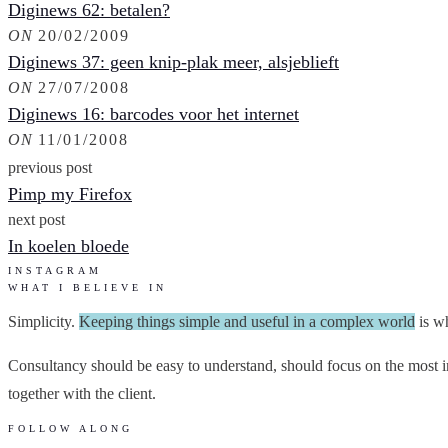
Diginews 62: betalen?
ON
20/02/2009
Diginews 37: geen knip-plak meer, alsjeblieft
ON
27/07/2008
Diginews 16: barcodes voor het internet
ON
11/01/2008
previous post
Pimp my Firefox
next post
In koelen bloede
INSTAGRAM
WHAT I BELIEVE IN
Simplicity.
Keeping things simple and useful in a complex world
is wh
Consultancy should be easy to understand, should focus on the most im
together with the client.
FOLLOW ALONG