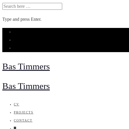
SEARCH
FOR:
Type and press Enter.
Skip
to
content
Bas Timmers
Bas Timmers
CV
PROJECTS
CONTACT
█