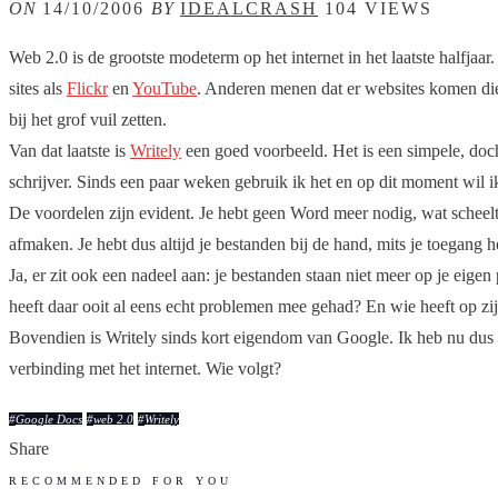
ON
14/10/2006
BY
IDEALCRASH
104 VIEWS
Web 2.0 is de grootste modeterm op het internet in het laatste halfja
sites als
Flickr
en
YouTube
. Anderen menen dat er websites komen di
bij het grof vuil zetten.
Van dat laatste is
Writely
een goed voorbeeld. Het is een simpele, doch
schrijver. Sinds een paar weken gebruik ik het en op dit moment wil ik
De voordelen zijn evident. Je hebt geen Word meer nodig, wat scheelt 
afmaken. Je hebt dus altijd je bestanden bij de hand, mits je toegang he
Ja, er zit ook een nadeel aan: je bestanden staan niet meer op je eige
heeft daar ooit al eens echt problemen mee gehad? En wie heeft op zijn
Bovendien is Writely sinds kort eigendom van Google. Ik heb nu dus G
verbinding met het internet. Wie volgt?
#
Google Docs
#
web 2.0
#
Writely
Share
RECOMMENDED FOR YOU