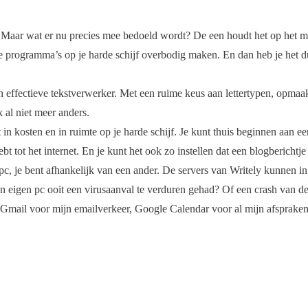
ar. Maar wat er nu precies mee bedoeld wordt? De een houdt het op het ma
e programma’s op je harde schijf overbodig maken. En dan heb je het 
 effectieve tekstverwerker. Met een ruime keus aan lettertypen, opmaaks
 al niet meer anders.
in kosten en in ruimte op je harde schijf. Je kunt thuis beginnen aan ee
bt tot het internet. En je kunt het ook zo instellen dat een blogberichtje
n pc, je bent afhankelijk van een ander. De servers van Writely kunnen i
 eigen pc ooit een virusaanval te verduren gehad? Of een crash van de ha
mail voor mijn emailverkeer, Google Calendar voor al mijn afspraken e